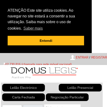
ATENÇÃO Este site utiliza cookies. Ao
navegar no site estará a consentir a sua
utilização. Saiba mais sobre o uso de
cookies.
Saber mais
Entendi
ENTRAR
/
REGISTAR
912 730 816 (chamada para rede móvel nacional)
Leilão Electrónico
Leilão Presencial
Carta Fechada
Negociação Particular